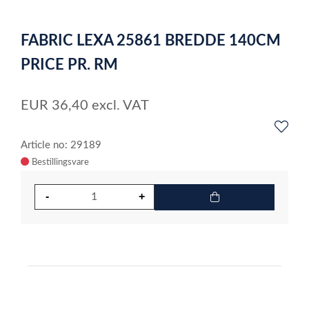
4
5
6
7
8
9
10
11
12
13
14
15
16
17
18
19
20
21
22
23
24
25
26
27
28
29
30
31
32
33
34
3
Item
1
FABRIC LEXA 25861 BREDDE 140CM
of
40
PRICE PR. RM
EUR
36,40
excl. VAT
Article no: 29189