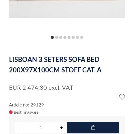
item
item
item
item
item
item
item
item
0
1
2
3
4
5
6
7
Item
1
LISBOAN 3 SETERS SOFA BED
of
8
200X97X100CM STOFF CAT. A
EUR
2 474,30
excl. VAT
Article no: 29129