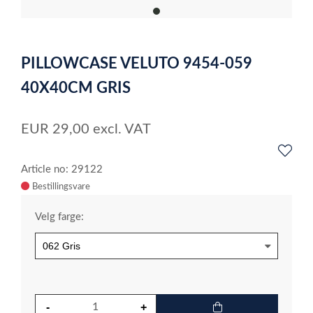
item
0
Item
1
PILLOWCASE VELUTO 9454-059
of
1
40X40CM GRIS
EUR
29,00
excl. VAT
Article no: 29122
Velg farge: