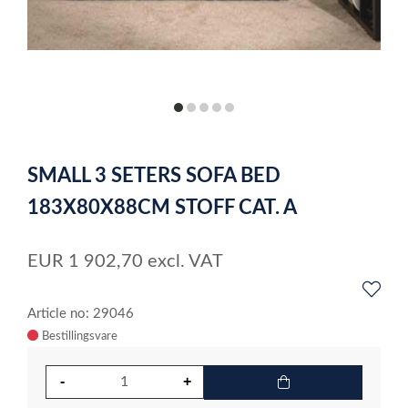
item
item
item
item
item
0
1
2
3
4
Item
1
SMALL 3 SETERS SOFA BED
of
5
183X80X88CM STOFF CAT. A
EUR
1 902,70
excl. VAT
Article no: 29046