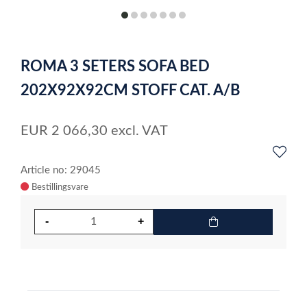
item
item
item
item
item
item
item
0
1
2
3
4
5
6
Item
1
ROMA 3 SETERS SOFA BED
of
7
202X92X92CM STOFF CAT. A/B
EUR
2 066,30
excl. VAT
Article no: 29045