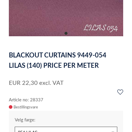
item
0
Item
1
BLACKOUT CURTAINS 9449-054
of
1
LILAS (140) PRICE PER METER
EUR
22,30
excl. VAT
Article no: 28337
Velg farge: