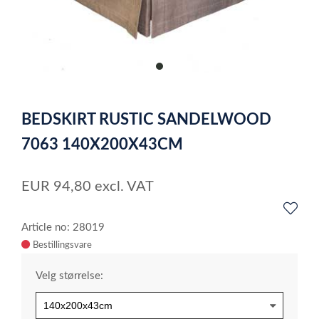
item
0
Item
1
BEDSKIRT RUSTIC SANDELWOOD
of
1
7063 140X200X43CM
EUR
94,80
excl. VAT
Article no: 28019
Velg størrelse: