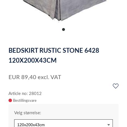
item
0
Item
1
BEDSKIRT RUSTIC STONE 6428
of
1
120X200X43CM
EUR
89,40
excl. VAT
Article no: 28012
Velg størrelse: