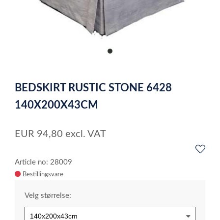
item
0
Item
1
BEDSKIRT RUSTIC STONE 6428
of
1
140X200X43CM
EUR
94,80
excl. VAT
Article no: 28009
Velg størrelse: