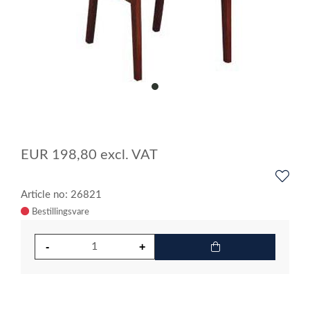
item
0
Item
1
of
EUR
198,80
excl. VAT
1
Article no: 26821