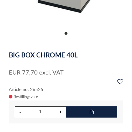
item
0
Item
1
BIG BOX CHROME 40L
of
1
EUR
77,70
excl. VAT
Article no: 26525