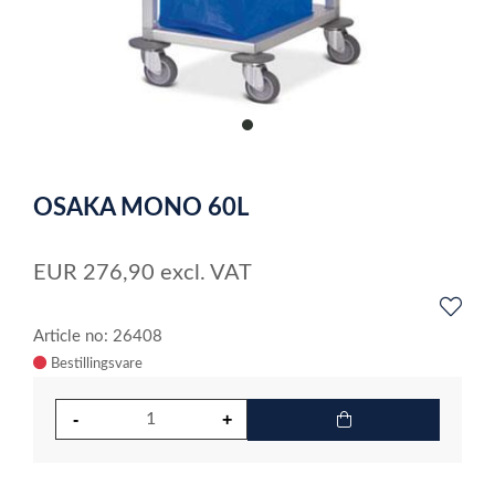
item
0
Item
1
OSAKA MONO 60L
of
1
EUR
276,90
excl. VAT
Article no: 26408