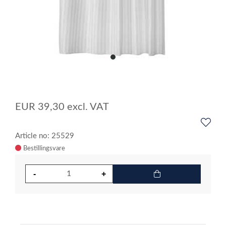
item
0
Item
1
of
EUR
39,30
excl. VAT
1
Article no: 25529