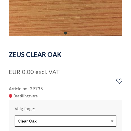
item
0
Item
1
ZEUS CLEAR OAK
of
1
EUR
0,00
excl. VAT
Article no: 39735
Velg farge: